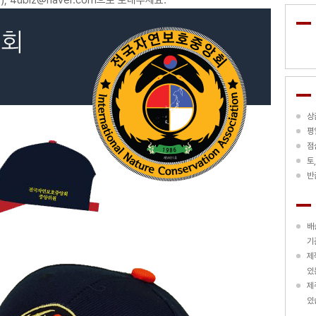
상
평
점
토
반
배
기
제
있
제
있