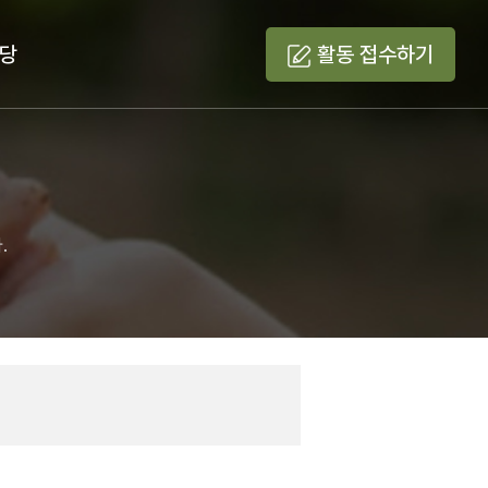
당
활동 접수
하기
.