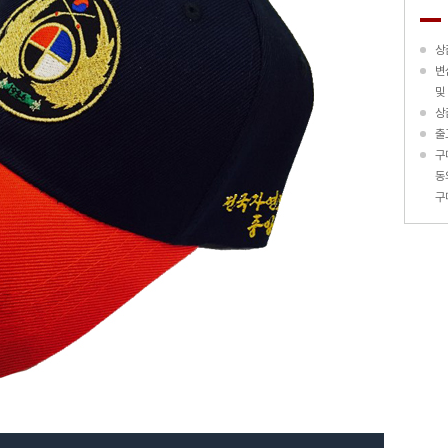
상
변
및
상
출
구
동
구