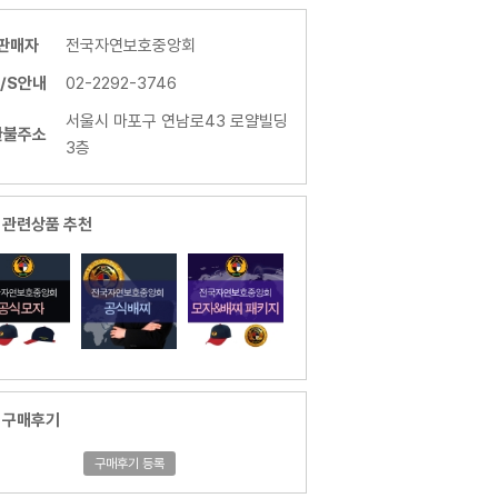
판매자
전국자연보호중앙회
/S안내
02-2292-3746
서울시 마포구 연남로43 로얄빌딩
환불주소
3층
관련상품 추천
구매후기
구매후기 등록