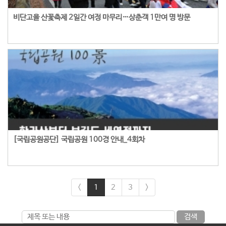
비단고을 산꽃축제 2일간 여정 마무리…상춘객 1만여 명 방문
[국립공원공단] 국립공원 100경 안내_4회차
<
1
2
3
>
검색