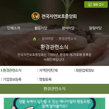
활동 접수
단체소개
활동마당
참여마당
알림마당
참여마당
환경관련소식
>
>
환경관련소식
전국자연보호중앙회는 1986년, 환경부 제29호에 등록된
사회단체입니다.
환경관련소식
지역관련단체
회원업체정보
기업정보등록
명함등록
환경관련소식