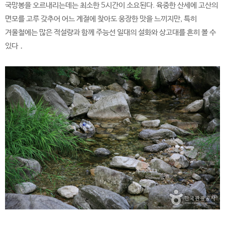
국망봉을 오르내리는데는 최소한 5시간이 소요된다. 육중한 산세에 고산의
면모를 고루 갖추어 어느 계절에 찾아도 웅장한 맛을 느끼지만, 특히
겨울철에는 많은 적설량과 함께 주능선 일대의 설화와 상고대를 흔히 볼 수
있다．