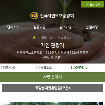
활동 접수
단체소개
활동마당
참여마당
알림마당
활동마당
자연 관광지
>
>
자연 관광지
전국자연보호중앙회는 1986년, 환경부 제29호에 등록된
사회단체입니다.
활동소식
포토갤러리
자연관광지
자연 관광지
국망봉자연휴양림(포천)