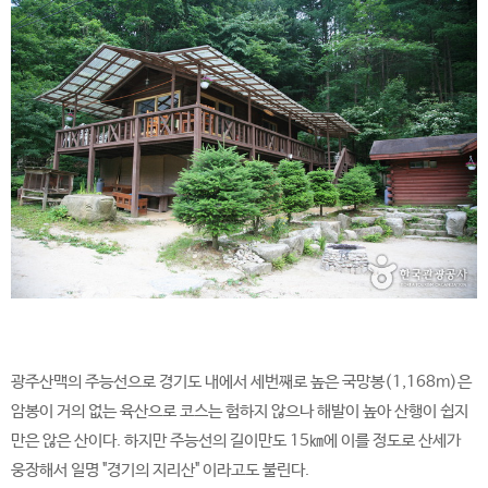
광주산맥의 주능선으로 경기도 내에서 세번째로 높은 국망봉(1,168m)은
암봉이 거의 없는 육산으로 코스는 험하지 않으나 해발이 높아 산행이 쉽지
만은 않은 산이다. 하지만 주능선의 길이만도 15㎞에 이를 정도로 산세가
웅장해서 일명 "경기의 지리산" 이라고도 불린다.