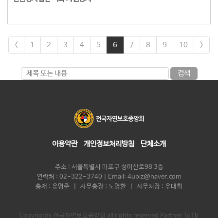
<
1
2
3
4
5
6
7
8
9
10
>
검색
이용약관
개인정보처리방침
단체소개
주소 : 서울특별시 마포구 성미산로98 3층
연락처 : 02-322-3740 | Email: 4ubiz@naver.com
총재 : 유명준 | 사무총장 : 노명환 | 사무처장 : 우대희
Copyrights 전국자연보호중앙회 all rights reserved Partner ToTb