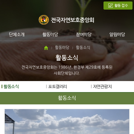
활동 접수
단체소개
활동마당
참여마당
알림마당
활동마당
활동소식
>
>
활동소식
전국자연보호중앙회는 1986년, 환경부 제29호에 등록된
사회단체입니다.
활동소식
포토갤러리
자연관광지
활동소식