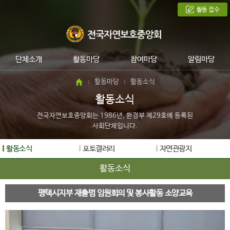
활동 접수
단체소개
활동마당
참여마당
알림마당
활동마당
활동소식
>
>
활동소식
전국자연보호중앙회는 1986년, 환경부 제29호에 등록된
사회단체입니다.
활동소식
포토갤러리
자연관광지
활동소식
평택시지부 재출범 임원회의 및 봉사활동 소양교육