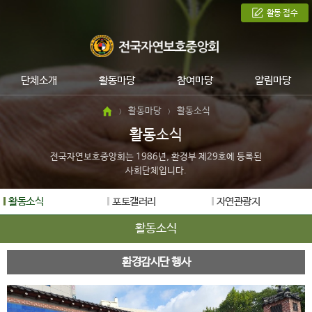
활동 접수
단체소개
활동마당
참여마당
알림마당
활동마당
활동소식
>
>
활동소식
전국자연보호중앙회는 1986년, 환경부 제29호에 등록된
사회단체입니다.
활동소식
포토갤러리
자연관광지
활동소식
환경감시단 행사