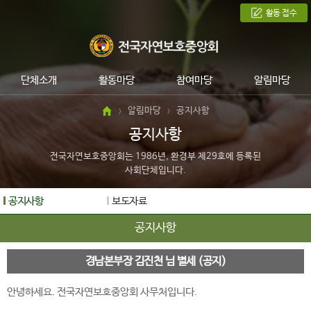
활동 접수
단체소개
활동마당
참여마당
알림마당
알림마당
공지사항
>
>
공지사항
전국자연보호중앙회는 1986년, 환경부 제29호에 등록된
사회단체입니다.
공지사항
보도자료
공지사항
경남본부장 김진천 님 별세 (공지)
안녕하세요. 전국자연보호중앙회 사무처입니다.