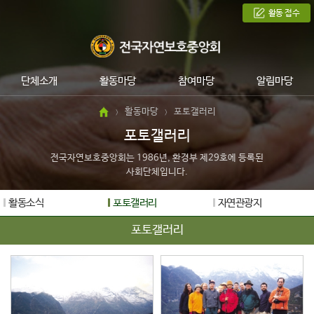
활동 접수
단체소개
활동마당
참여마당
알림마당
활동마당
포토갤러리
>
>
포토갤러리
전국자연보호중앙회는 1986년, 환경부 제29호에 등록된
사회단체입니다.
활동소식
포토갤러리
자연관광지
포토갤러리