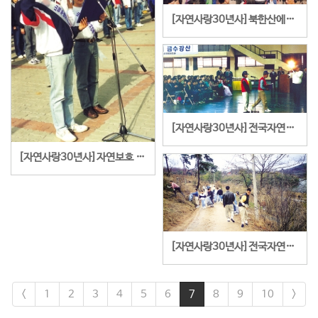
[자연사랑30년사]북한산에서 자연보호 캠페인을 전개하고 있는 이영준 대학분과위원장
[자연사랑30년사]전국자연보호중앙회 청소년 및 어린이 봉사단 자연보호활동 이모저모
[자연사랑30년사]자연보호 헌장 낭독
[자연사랑30년사]전국자연보호중앙회 청소년 및 어린이 봉사단 자연보호활동 이모저모
<
1
2
3
4
5
6
7
8
9
10
>